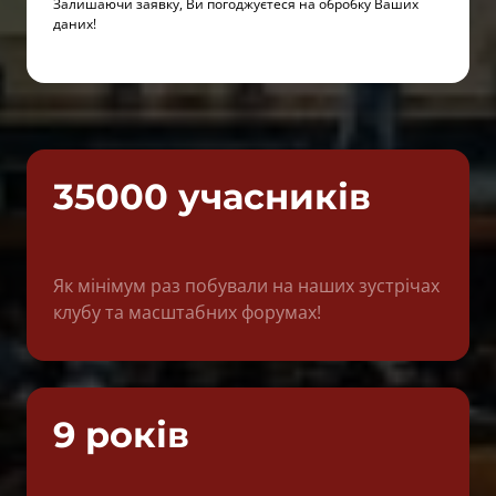
Залишаючи заявку, Ви погоджуєтеся на обробку Ваших 
даних!
35000 учасників
Як мінімум раз побували на наших зустрічах 
клубу та масштабних форумах!
9 років