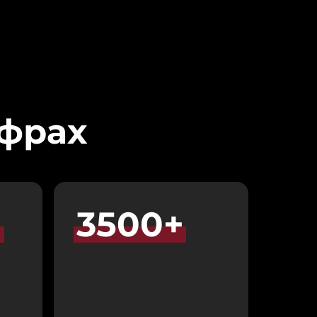
ифрах
в
3500+