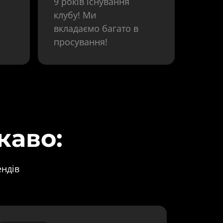
9 років існування 
клубу! Ми 
вкладаємо багато в 
просування!
каво:
ендів