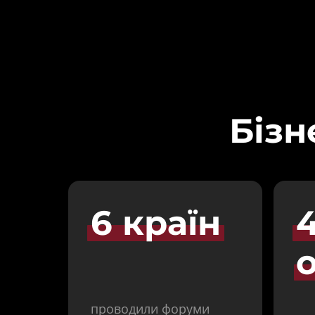
Бізн
6 
країн
4
о
проводили форуми 