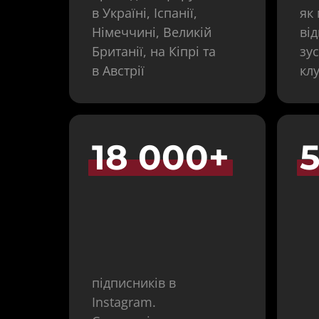
в Україні, Іспанії, 
як 
Німеччині, Великій 
від
Британії, на Кіпрі та 
зус
в Австрії
кл
18 
000+
підписників в 
Instagram. 