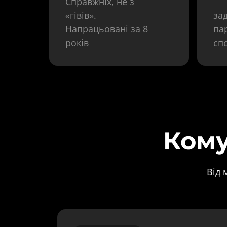
Справжніх, не з 
«гівів». 
за
Напрацьовані за 8 
пар
років
сп
Кому
Від 