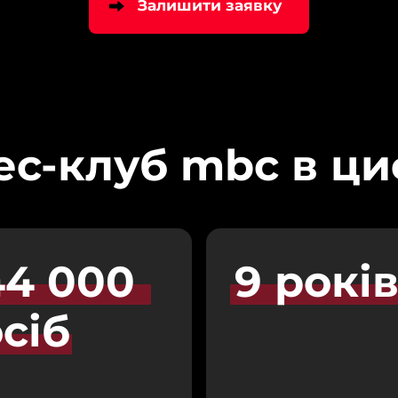
Залишити заявку
ес-клуб mbc в ц
4 
000 
9 
рокі
сіб