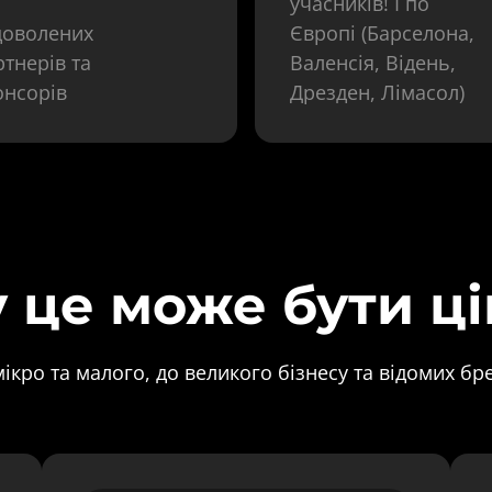
учасників! І по 
доволених 
Європі (Барселона, 
тнерів та 
Валенсія, Відень, 
онсорів
Дрезден, Лімасол)
 це може бути ці
мікро та малого, до великого бізнесу та відомих бр