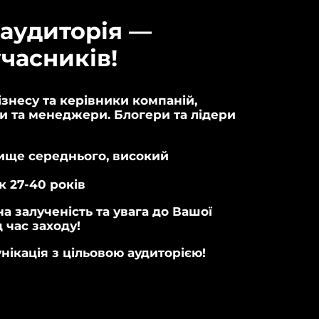
аудиторія — 
учасників!
знесу та керівники компаній,
и та менеджери. Блогери та лідери
вище середнього, високий
к 27-40 років
 залученість та увага до Вашої
д час заходу!
ікація з цільовою аудиторією!